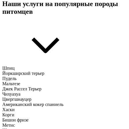
Наши услуги на популярные породы
питомцев
Шпиц
Йоркширский терьер
Пудель
Мальтезе
Джек Рассел Терьер
Чихуахуа
Цвергшнауцер
Американский кокер спаниель
Хаски
Корги
Бишон фризе
Метис