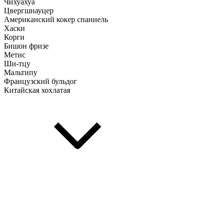
Чихуахуа
Цвергшнауцер
Американский кокер спаниель
Хаски
Корги
Бишон фризе
Метис
Ши-тцу
Мальтипу
Французский бульдог
Китайская хохлатая