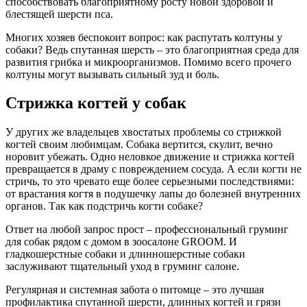
способствовать благоприятному росту новой здоровой и
блестящей шерсти пса.
Многих хозяев беспокоит вопрос: как распутать колтуны у
собаки? Ведь спутанная шерсть – это благоприятная среда для
развития грибка и микроорганизмов. Помимо всего прочего
колтуны могут вызывать сильный зуд и боль.
Стрижка когтей у собак
У других же владельцев хвостатых проблемы со стрижкой
когтей своим любимцам. Собака вертится, скулит, вечно
норовит убежать. Одно неловкое движение и стрижка когтей
превращается в драму с повреждением сосуда. А если когти не
стричь, то это чревато еще более серьезными последствиями:
от врастания когтя в подушечку лапы до болезней внутренних
органов. Так как подстричь когти собаке?
Ответ на любой запрос прост – профессиональный груминг
для собак рядом с домом в зоосалоне GROOM. И
гладкошерстные собаки и длинношерстные собаки
заслуживают тщательный уход в груминг салоне.
Регулярная и системная забота о питомце – это лучшая
профилактика спутанной шерсти, длинных когтей и грязи