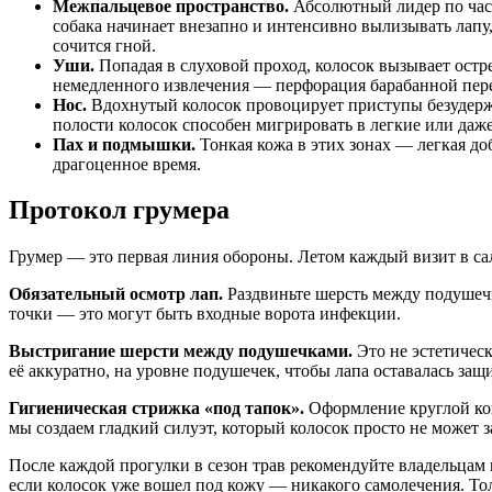
Межпальцевое пространство.
Абсолютный лидер по част
собака начинает внезапно и интенсивно вылизывать лапу
сочится гной.
Уши.
Попадая в слуховой проход, колосок вызывает остре
немедленного извлечения — перфорация барабанной пере
Нос.
Вдохнутый колосок провоцирует приступы безудержно
полости колосок способен мигрировать в легкие или даже
Пах и подмышки.
Тонкая кожа в этих зонах — легкая до
драгоценное время.
Протокол грумера
Грумер — это первая линия обороны. Летом каждый визит в са
Обязательный осмотр лап.
Раздвиньте шерсть между подушечк
точки — это могут быть входные ворота инфекции.
Выстригание шерсти между подушечками.
Это не эстетическ
её аккуратно, на уровне подушечек, чтобы лапа оставалась защи
Гигиеническая стрижка «под тапок».
Оформление круглой кош
мы создаем гладкий силуэт, который колосок просто не может з
После каждой прогулки в сезон трав рекомендуйте владельца
если колосок уже вошел под кожу — никакого самолечения. Тол