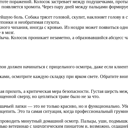
оте поражений. Колосок застревает между подушечками, проты
, появляется хромота. Через пару дней между пальцами формируе
йшую боль. Собака трясет головой, скулит, наклоняет голову в с
понки и необратимая глухота.
го чихания, иногда с кровью. Из ноздри может появиться однос
 в мозг.
быча. Колосок проникает незаметно, а образовавшийся абсцесс ча
лон должен начинаться с прицельного осмотра, даже если клиен
ами, осмотрите каждую складку при ярком свете. Обратите вн
ая прихоть, а критическая мера безопасности. Густая шерсть ме
щенной сверху, но цепляться траве было не за что.
ачьей лапки — это не только красиво, но и функционально. У
ацепить. Это та самая ситуация, когда профессиональный груминг
м проводить минутный домашний осмотр. Пальцы, уши, подмышк
ько ветеринар с хирургическим пинцетом и, возможно, седацией