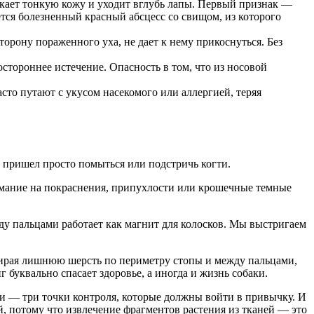
кает тонкую кожу и уходит вглубь лапы. Первый признак —
тся болезненный красный абсцесс со свищом, из которого
торону пораженного уха, не дает к нему прикоснуться. Без
тороннее истечение. Опасность в том, что из носовой
сто путают с укусом насекомого или аллергией, теряя
т пришел просто помыться или подстричь когти.
имание на покраснения, припухлости или крошечные темные
жду пальцами работает как магнит для колосков. Мы выстригаем
бирая лишнюю шерсть по периметру стопы и между пальцами,
 буквально спасает здоровье, а иногда и жизнь собаки.
и — три точки контроля, которые должны войти в привычку. И
, потому что извлечение фрагментов растения из тканей — это