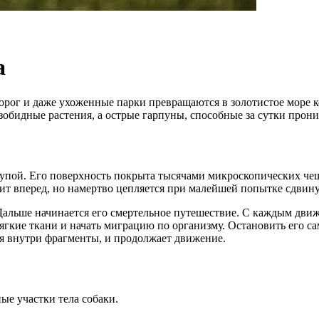
а
рог и даже ухоженные парки превращаются в золотистое море ко
зобидные растения, а острые гарпуны, способные за сутки прони
 лупой. Его поверхность покрыта тысячами микроскопических че
зит вперед, но намертво цепляется при малейшей попытке сдвину
ь. Дальше начинается его смертельное путешествие. С каждым д
мягкие ткани и начать миграцию по организму. Остановить его с
ляя внутри фрагменты, и продолжает движение.
е участки тела собаки.